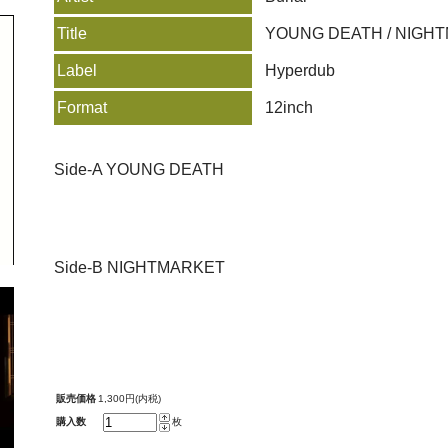
Title
YOUNG DEATH / NIGH
Label
Hyperdub
Format
12inch
Side-A YOUNG DEATH
Side-B NIGHTMARKET
販売価格
1,300円(内税)
購入数
枚