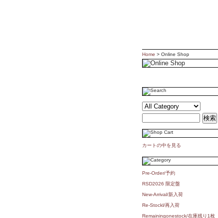
Home
> Online Shop
カートの中を見る
Pre-Order/予約
RSD2026 限定盤
New-Arrival/新入荷
Re-Stockl/再入荷
Remainingonestock/在庫残り1枚