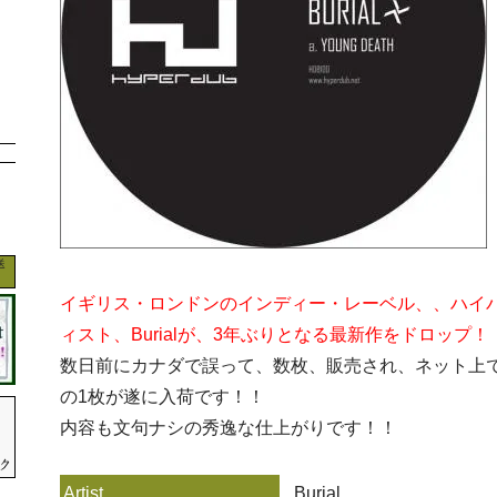
イギリス・ロンドンのインディー・レーベル、、ハイ
ィスト、Burialが、3年ぶりとなる最新作をドロップ！
数日前にカナダで誤って、数枚、販売され、ネット上
の1枚が遂に入荷です！！
内容も文句ナシの秀逸な仕上がりです！！
Artist
Burial