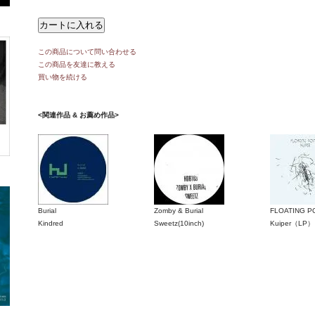
この商品について問い合わせる
この商品を友達に教える
買い物を続ける
<関連作品 & お薦め作品>
Burial
Zomby & Burial
FLOATING P
Kindred
Sweetz(10inch)
Kuiper（LP）