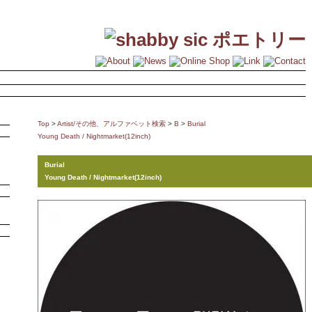
Top
>
Artist/その他、アルファベット検索
>
B
>
Burial
Young Death / Nightmarket(12inch)
Burial
Young Death / Nightmarket(12inch)