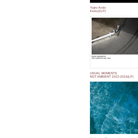
Yojiro Ando
Kioku(2LP)
USUAL MOMENTS
NOT AMBIENT 2022​-​2024(LP)