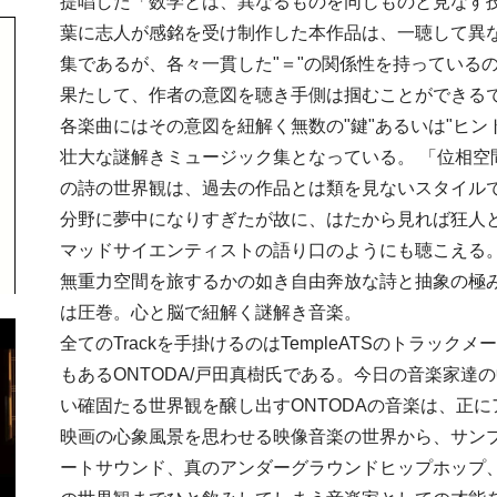
提唱した「数学とは、異なるものを同じものと見なす
葉に志人が感銘を受け制作した本作品は、一聴して異
集であるが、各々一貫した"＝"の関係性を持っている
果たして、作者の意図を聴き手側は掴むことができる
各楽曲にはその意図を紐解く無数の"鍵"あるいは"ヒン
壮大な謎解きミュージック集となっている。 「位相空
の詩の世界観は、過去の作品とは類を見ないスタイル
分野に夢中になりすぎたが故に、はたから見れば狂人
マッドサイエンティストの語り口のようにも聴こえる。
無重力空間を旅するかの如き自由奔放な詩と抽象の極
は圧巻。心と脳で紐解く謎解き音楽。
全てのTrackを手掛けるのはTempleATSのトラック
もあるONTODA/戸田真樹氏である。今日の音楽家達
い確固たる世界観を醸し出すONTODAの音楽は、正
映画の心象風景を思わせる映像音楽の世界から、サン
ートサウンド、真のアンダーグラウンドヒップホップ、