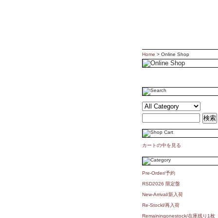
Home
> Online Shop
カートの中を見る
Pre-Order/予約
RSD2026 限定盤
New-Arrival/新入荷
Re-Stockl/再入荷
Remainingonestock/在庫残り1枚