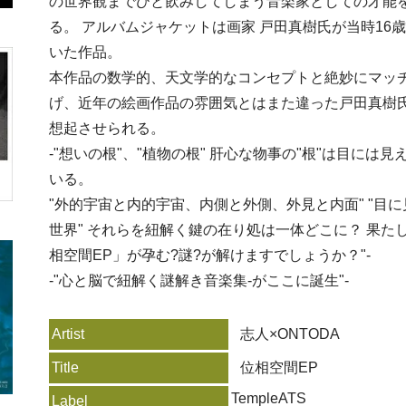
の世界観までひと飲みしてしまう音楽家としての才能
る。 アルバムジャケットは画家 戸田真樹氏が当時16
いた作品。
本作品の数学的、天文学的なコンセプトと絶妙にマッ
げ、近年の絵画作品の雰囲気とはまた違った戸田真樹
想起させられる。
-"想いの根"、"植物の根" 肝心な物事の"根"は目には
いる。
"外的宇宙と内的宇宙、内側と外側、外見と内面" "目
世界" それらを紐解く鍵の在り処は一体どこに？ 果た
相空間EP」が孕む?謎?が解けますでしょうか？"-
-"心と脳で紐解く謎解き音楽集-がここに誕生"-
Artist
志人×ONTODA
Title
位相空間EP
TempleATS
Label