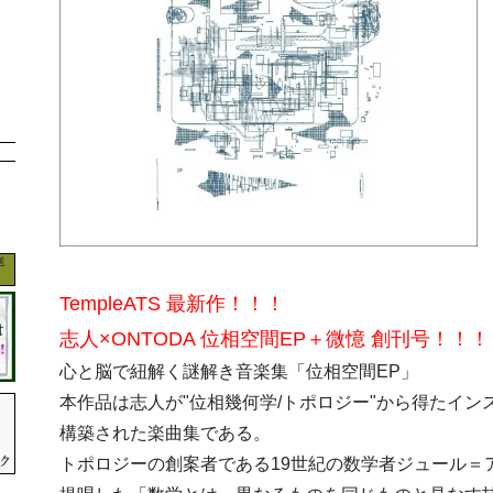
TempleATS 最新作！！！
志人×ONTODA 位相空間EP＋微憶 創刊号！！！
心と脳で紐解く謎解き音楽集「位相空間EP」
本作品は志人が"位相幾何学/トポロジー"から得たイン
構築された楽曲集である。
トポロジーの創案者である19世紀の数学者ジュール＝