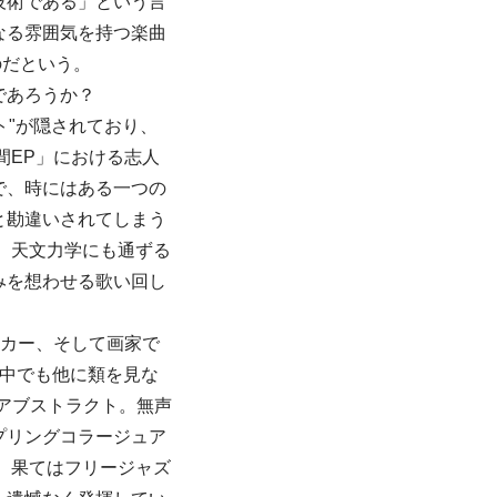
技術である」という言
なる雰囲気を持つ楽曲
のだという。
であろうか？
ト"が隠されており、
間EP」における志人
で、時にはある一つの
と勘違いされてしまう
 天文力学にも通ずる
みを想わせる歌い回し
メーカー、そして画家で
の中でも他に類を見な
にアブストラクト。無声
プリングコラージュア
 果てはフリージャズ