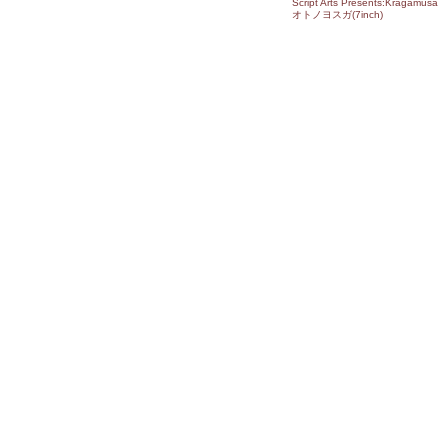
Script Arts Presents:Kragamusa
オトノヨスガ(7inch)