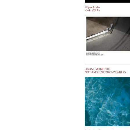
Yojiro Ando
Kioku(2LP)
USUAL MOMENTS
NOT AMBIENT 2022​-​2024(LP)