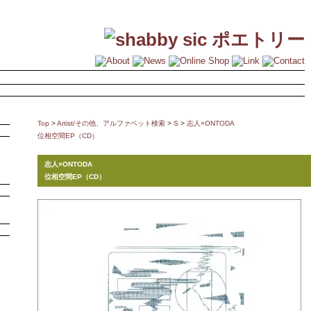
Top
>
Artist/その他、アルファベット検索
>
S
>
志人×ONTODA
位相空間EP（CD）
志人×ONTODA
位相空間EP（CD）