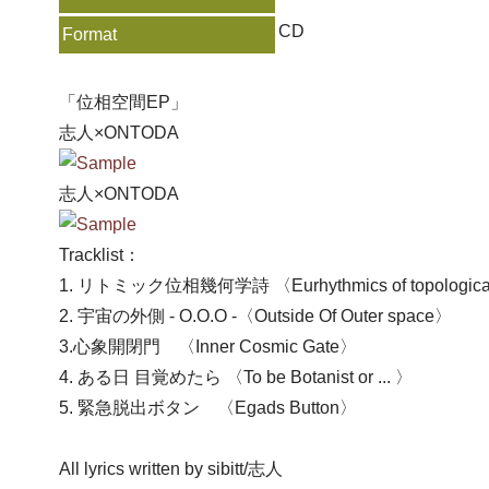
CD
Format
「位相空間EP」
志人×ONTODA
志人×ONTODA
Tracklist：
1. リトミック位相幾何学詩 〈Eurhythmics of topologica
2. 宇宙の外側 - O.O.O -〈Outside Of Outer space〉
3.心象開閉門 〈Inner Cosmic Gate〉
4. ある日 目覚めたら 〈To be Botanist or ... 〉
5. 緊急脱出ボタン 〈Egads Button〉
All lyrics written by sibitt/志人