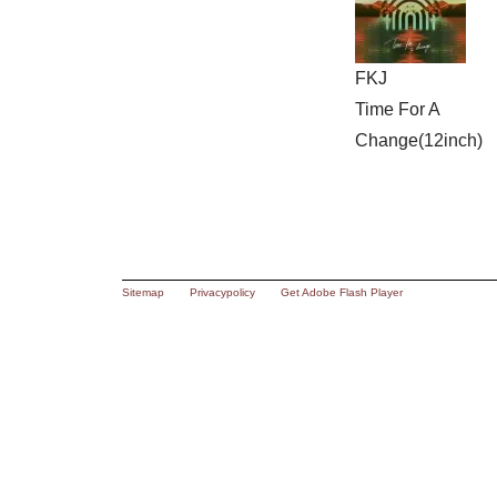
FKJ
Time For A
Change(12inch)
Sitemap
Privacypolicy
Get Adobe Flash Player