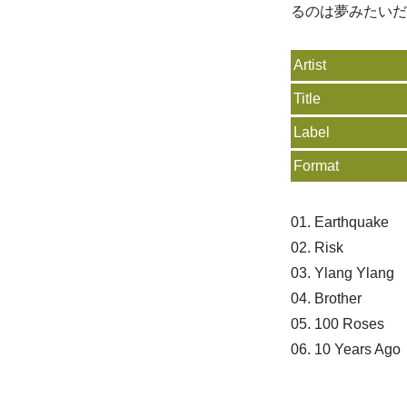
るのは夢みたいだ
Artist
Title
Label
Format
01. Earthquake
02. Risk
03. Ylang Ylang
04. Brother
05. 100 Roses
06. 10 Years Ago