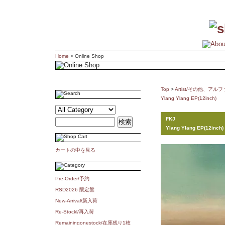
Home
> Online Shop
Top
>
Artist/その他、ア
Ylang Ylang EP(12inch)
FKJ
Ylang Ylang EP(12inch)
カートの中を見る
Pre-Order/予約
RSD2026 限定盤
New-Arrival/新入荷
Re-Stockl/再入荷
Remainingonestock/在庫残り1枚