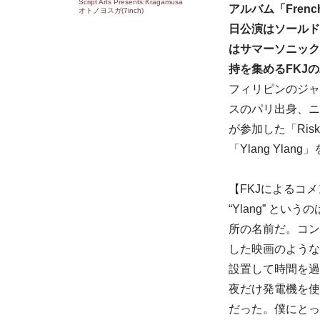
Script Arts Presents:Kragamusa
アルバム「Frenc
オトノヨスガ(7inch)
日公演はソールドア
はサマーソニック
持を集めるFKJの
フィリピンのジャ
スのパリ出身、ニ
が参加した「Ris
「Ylang Ylan
【FKJによるコ
“Ylang” と
所の名前だ。コン
した映画のような
設置して時間を過
夜だけ発電機を使
だった。僕にとっ