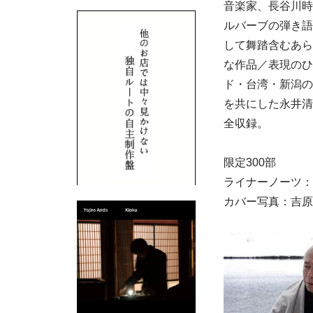
音楽家、長谷川時
ルバーブの弾き語
して舞踏含むあら
な作品／表現のひ
ド・台湾・新潟の
を共にした永井清
全収録。
限定300部
ライナーノーツ：
カバー写真：吉原