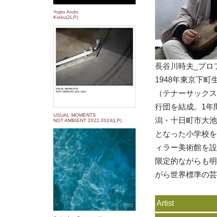
Yojiro Ando
Kioku(2LP)
長谷川時夫_プロ
1948年東京下
（テナーサックス
行団を結成。1年
USUAL MOMENTS
潟・十日町市大池
NOT AMBIENT 2022​-​2024(LP)
となった小学校を
ィラー美術館を設
限定的ながらも明
がら世界標準の芸
Artist