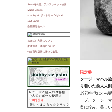
Artist/その他、アルファベット検索
Music Goods
shabby sic ポエトリー Original
Salt Lamp
数量限定セール
お支払い方法について
配送方法・送料について
特定商取引法に基づく表記
限定盤！
タージ・マハル旅
り着いた前人未到
1970年代に小
ープ、タージ・マ
奥に佇み、美しい