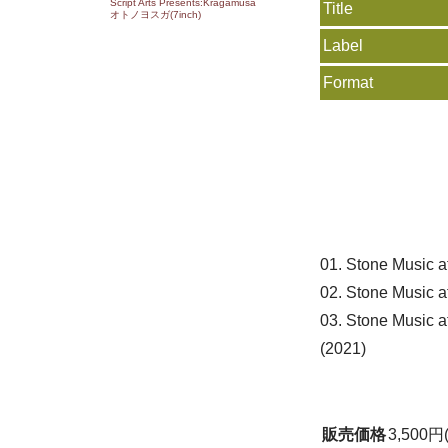
Script Arts Presents:Kragamusa
Title
オトノヨスガ(7inch)
Label
Format
01. Stone Music a
02. Stone Music a
03. Stone Music a
(2021)
販売価格
3,500円