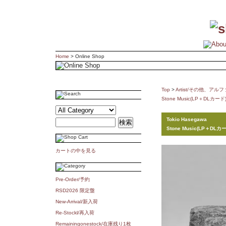
Home
> Online Shop
Top
>
Artist/その他、ア
Stone Music(LP＋DLカード
Tokio Hasegawa
Stone Music(LP＋DLカ
カートの中を見る
Pre-Order/予約
RSD2026 限定盤
New-Arrival/新入荷
Re-Stockl/再入荷
Remainingonestock/在庫残り1枚