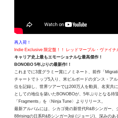
再入荷！
Indie Exclusive 限定盤！！ レッドマーブル・ヴァイナ
キャリア史上最もエモーショナルな最高傑作！
BONOBO 5年ぶりの最新作!！
これまでに3度グラミー賞にノミネート、前作「Migratio
チャートでトップ5入り、米ビルボードのダンス・アル
位を記録し、世界ツアーでは200万人を動員、名実共
としての地位を築いたBONOBOが、5年ぶりとなる待
「Fragments」を〈Ninja Tune〉よりリリース。
最新アルバムには、シカゴ発の新世代R&Bシンガー、
88risingの日系R&BシンガーJoji (ジョージ)、深