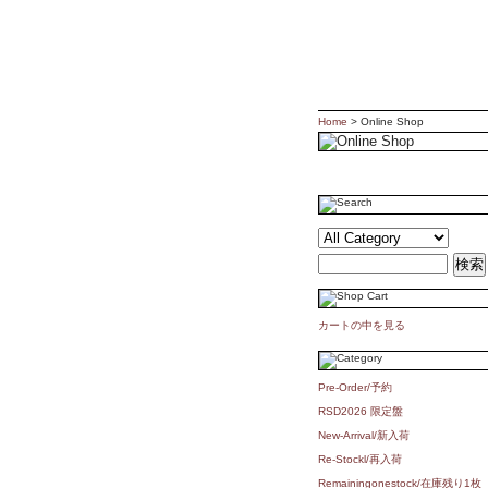
Home
> Online Shop
カートの中を見る
Pre-Order/予約
RSD2026 限定盤
New-Arrival/新入荷
Re-Stockl/再入荷
Remainingonestock/在庫残り1枚