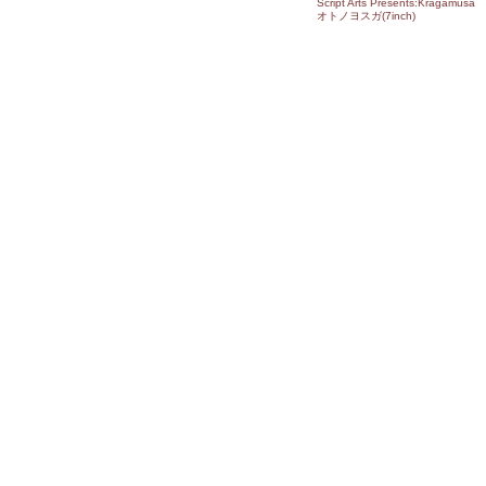
Script Arts Presents:Kragamusa
オトノヨスガ(7inch)