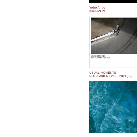
Yojiro Ando
Kioku(2LP)
USUAL MOMENTS
NOT AMBIENT 2022​-​2024(LP)