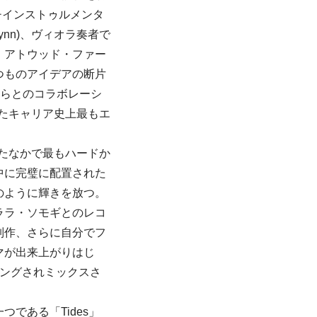
チインストゥルメンタ
ynn)、ヴィオラ奏者で
・アトウッド・ファー
つものアイデアの断片
彼らとのコラボレーシ
したキャリア史上最もエ
ったなかで最もハードか
中に完璧に配置された
のように輝きを放つ。
ララ・ソモギとのレコ
制作、さらに自分でフ
マが出来上がりはじ
ィングされミックスさ
である「Tides」