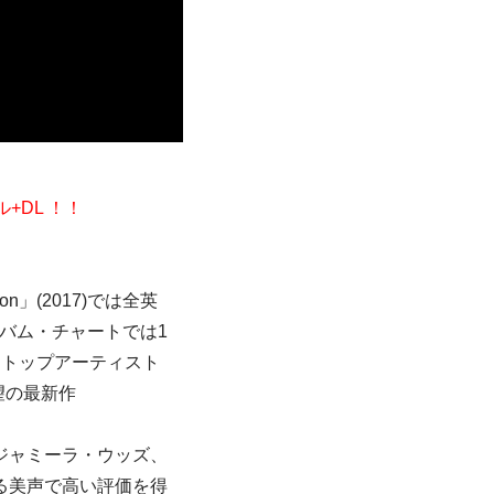
ル+DL ！！
n」(2017)では全英
バム・チャートでは1
にトップアーティスト
望の最新作
ジャミーラ・ウッズ、
みのある美声で高い評価を得