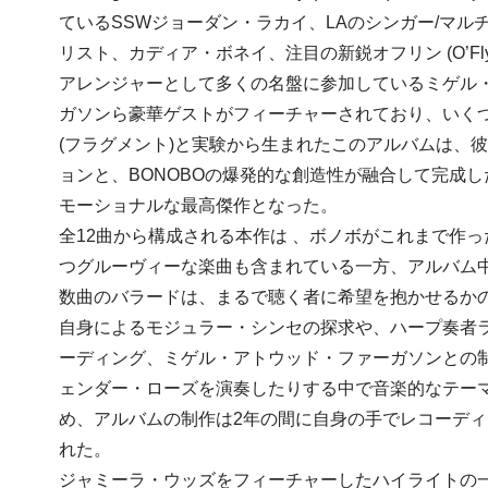
ているSSWジョーダン・ラカイ、LAのシンガー/マル
リスト、カディア・ボネイ、注目の新鋭オフリン (O’Fl
アレンジャーとして多くの名盤に参加しているミゲル
ガソンら豪華ゲストがフィーチャーされており、いく
(フラグメント)と実験から生まれたこのアルバムは、
ョンと、BONOBOの爆発的な創造性が融合して完成
モーショナルな最高傑作となった。
全12曲から構成される本作は 、ボノボがこれまで作
つグルーヴィーな楽曲も含まれている一方、アルバム
数曲のバラードは、まるで聴く者に希望を抱かせるか
自身によるモジュラー・シンセの探求や、ハープ奏者
ーディング、ミゲル・アトウッド・ファーガソンとの
ェンダー・ローズを演奏したりする中で音楽的なテー
め、アルバムの制作は2年の間に自身の手でレコーデ
れた。
ジャミーラ・ウッズをフィーチャーしたハイライトの一つ