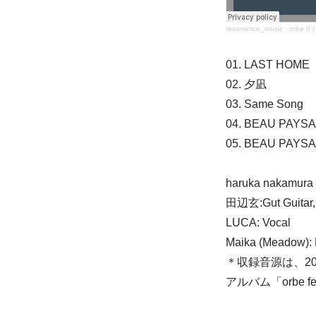
resonance_music
·
orbe 0 
01. LAST HOME
02. 夕凪
03. Same Song
04. BEAU PAYSAG
05. BEAU P
haruka nakamura 
田辺玄:Gut Guitar, E
LUCA: Vocal
Maika (Meadow): 
＊収録音源は、2
アルバム「orbe 