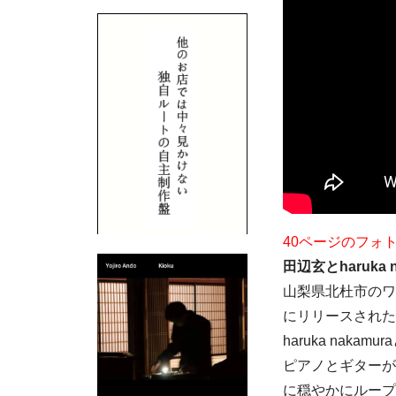
40ページのフォ
田辺玄とharuka
山梨県北杜市のワイ
にリリースされたV.
haruka naka
ピアノとギターが
に穏やかにループ