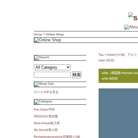
Home
> Online Shop
Top
>
Artist/その他、ア
orbe 0(CD)
orbe（田辺玄+haruka n
orbe 0(CD)
カートの中を見る
Pre-Order/予約
RSD2026 限定盤
New-Arrival/新入荷
Re-Stockl/再入荷
Remainingonestock/在庫残り1枚