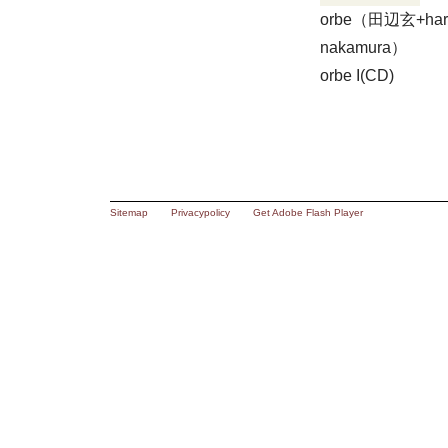
orbe（田辺玄+har
nakamura）
orbe I(CD)
Sitemap
Privacypolicy
Get Adobe Flash Player