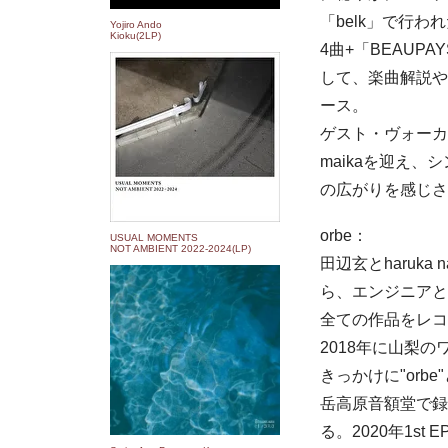
「belk」で行
Yojiro Ando
Kioku(2LP)
4曲+「BEAUP
して、楽曲解説や
ース。
ゲスト・ヴォーカ
maikaを迎え
の広がりを感じさ
orbe：
USUAL MOMENTS
NOT AMBIENT 2022​-​2024(LP)
田辺玄とharuk
ら、エンジニアとして
全ての作品をレコー
2018年に山梨の
きっかけに"or
岳高原音額堂で録音、V
る。2020年1st 