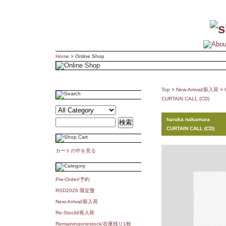
Home
> Online Shop
Top
>
New-Arrival/新入荷
>
CURTAIN CALL (CD)
haruka nakamura
CURTAIN CALL (CD)
カートの中を見る
Pre-Order/予約
RSD2026 限定盤
New-Arrival/新入荷
Re-Stockl/再入荷
Remainingonestock/在庫残り1枚