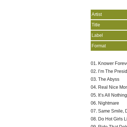
Artist
Title
Label
Format
01. Knower Forev
02. I’m The Presi
03. The Abyss
04. Real Nice Mo
05. It’s All Nothin
06. Nightmare
07. Same Smile, D
08. Do Hot Girls 
09. Ride That Dol