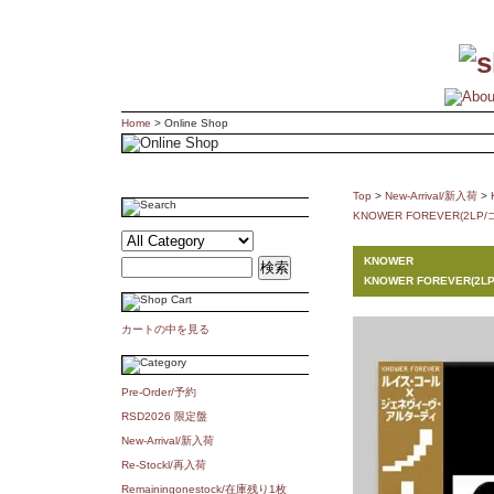
Home
> Online Shop
Top
>
New-Arrival/新入荷
>
KNOWER FOREVER(2L
KNOWER
KNOWER FOREVER(
カートの中を見る
Pre-Order/予約
RSD2026 限定盤
New-Arrival/新入荷
Re-Stockl/再入荷
Remainingonestock/在庫残り1枚