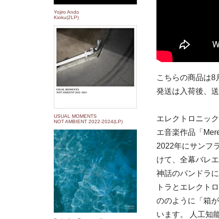
Yojiro Ando
Kioku(2LP)
こちらの商品は8
発送は入荷後、送
USUAL MOMENTS
エレクトロニック・
NOT AMBIENT 2022​-​2024(LP)
エ音楽作品「Mer
2022年にサン
けて、全幕バレエ
神話のパンドラに着
トラとエレクトロ
ののように「箱が
います。 人工知