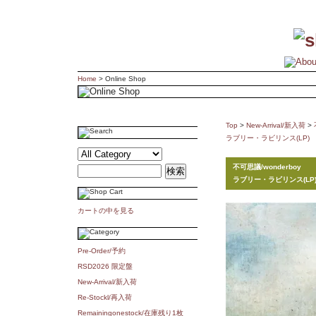
Home
> Online Shop
Top
>
New-Arrival/新入荷
>
ラブリー・ラビリンス(LP)
不可思議/wonderboy
ラブリー・ラビリンス(LP
カートの中を見る
Pre-Order/予約
RSD2026 限定盤
New-Arrival/新入荷
Re-Stockl/再入荷
Remainingonestock/在庫残り1枚