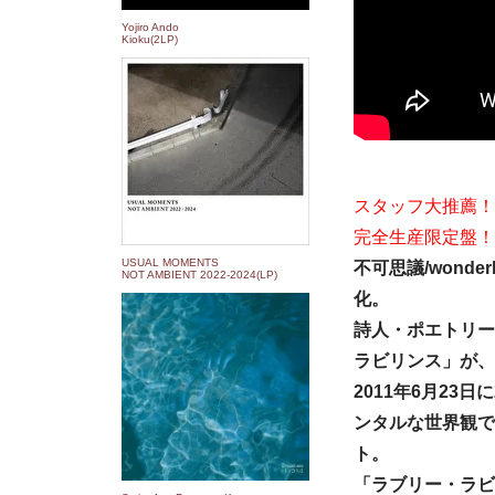
Yojiro Ando
Kioku(2LP)
スタッフ大推薦！
完全生産限定盤！
USUAL MOMENTS
不可思議/wond
NOT AMBIENT 2022​-​2024(LP)
化。
詩人・ポエトリーラ
ラビリンス」が、
2011年6月23
ンタルな世界観で
ト。
「ラブリー・ラビ