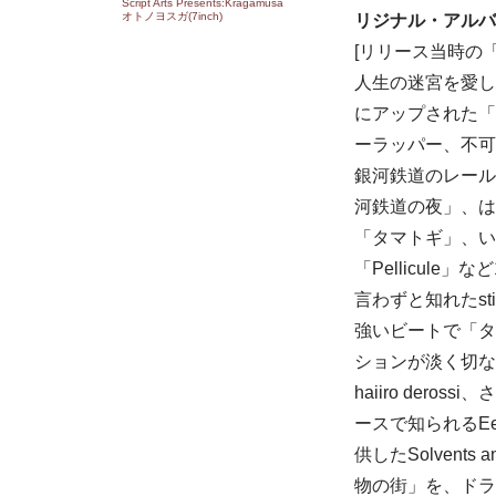
Script Arts Presents:Kragamusa
オトノヨスガ(7inch)
リジナル・アルバ
[リリース当時の
人生の迷宮を愛し
にアップされた「
ーラッパー、不可思議
銀河鉄道のレール
河鉄道の夜」、は
「タマトギ」、い
「Pellicul
言わずと知れたsti
強いビートで「タ
ションが淡く切ないピ
haiiro der
ースで知られるE
供したSolvent
物の街」を、ドラ