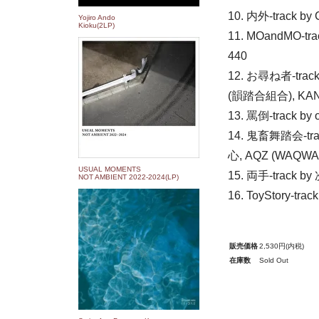
10. 内外-track b
Yojiro Ando
Kioku(2LP)
11. MOandMO-tr
440
12. お尋ね者-tra
(韻踏合組合), KAN
13. 罵倒-track b
14. 鬼畜舞踏会-tra
心, AQZ (WAQW
USUAL MOMENTS
15. 両手-track b
NOT AMBIENT 2022​-​2024(LP)
16. ToyStory-tra
販売価格
2,530円(内税)
在庫数
Sold Out