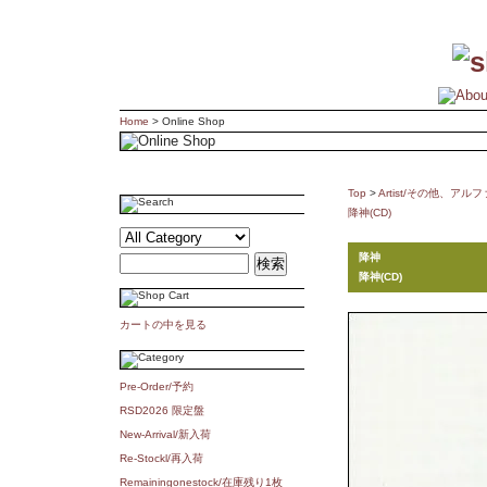
Home
> Online Shop
Top
>
Artist/その他、ア
降神(CD)
降神
降神(CD)
カートの中を見る
Pre-Order/予約
RSD2026 限定盤
New-Arrival/新入荷
Re-Stockl/再入荷
Remainingonestock/在庫残り1枚