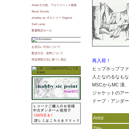
Artist/その他、アルファベット検索
Music Goods
shabby sic ポエトリー Original
Salt Lamp
数量限定セール
お支払い方法について
配送方法・送料について
特定商取引法に基づく表記
再入荷！
ヒップホップファ
人となのるなもな
MSCからMC 
ジャケットのアー
ドープ・アンダー
Artist
Title