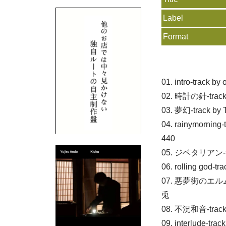
Label
Format
01. intro-track by
02. 時計の針-trac
03. 夢幻-track b
04. rainymornin
440
05. ジベタリアン-tra
06. rolling god
07. 悪夢街のエルム-t
兎
08. 不況和音-trac
09. interlude-trac